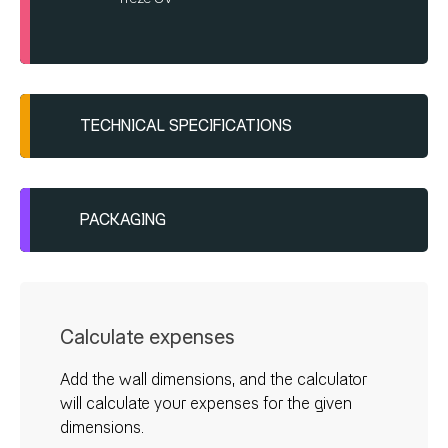
TECHNICAL SPECIFICATIONS
Është i gatshëm për aplikim
Bartet me rrafshues metalik, strukturohet
PACKAGING
me rrafshues plastik
Granulatë:
Kofe plastike
1.5mm: 1.5-2.0 kg/m²
25/1
2.0mm: 2.5-3.0 kg/m²
Calculate expenses
2.5mm: 3.0-3.5 kg/m²
Add the wall dimensions, and the calculator
3.0mm: 3.5-4.0 kg/m²
will calculate your expenses for the given
dimensions.