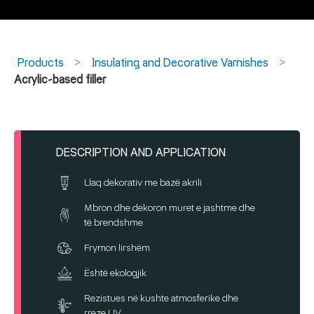
Products
Insulating and Decorative Varnishes
Acrylic-based filler
DESCRIPTION AND APPLICATION
Llaq dekorativ me bazë akrili
Mbron dhe dekoron muret e jashtme dhe
të brendshme
Frymon lirshëm
Është ekologjik
Rezistues në kushte atmosferike dhe
rreze UV