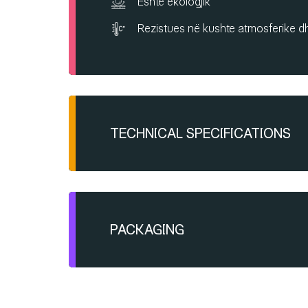
Është ekologjik
Rezistues në kushte atmosferike d
TECHNICAL SPECIFICATIONS
Është i gatshëm për aplikim
Bartet me rrafshues metalik, strukt
PACKAGING
Granulatë:
1.5mm: 1.5-2.0 kg/m²
Kofe plastike
2.0mm: 2.5-3.0 kg/m²
2.5mm: 3.0-3.5 kg/m²
25/1