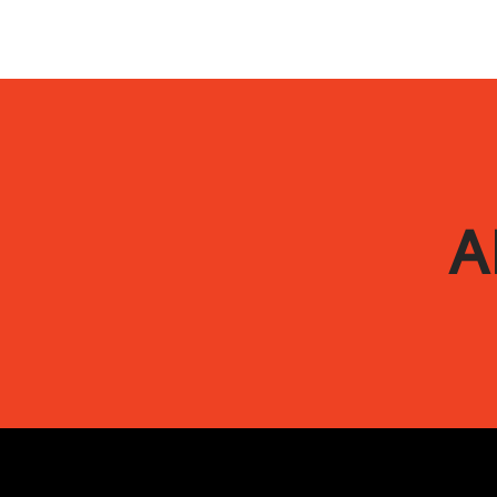
3.0mm: 3.5-4.0 kg/m²
A