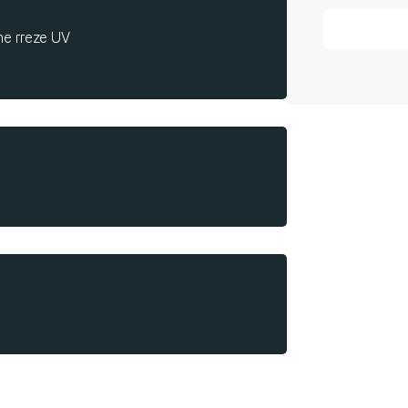
he rreze UV
urohet me rrafshues plastik