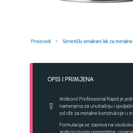
Proizvodi
Sintetički emalirani lak za metaln
OPIS I PRIMJENA
Antikorol Professional Rapid je j
namenjena za unutrašnju i spoljašn
od rđe za metalne konstrukcije u ind
Formulacija se zasniva na visokokv
antikorozivnim pigmentima, organs