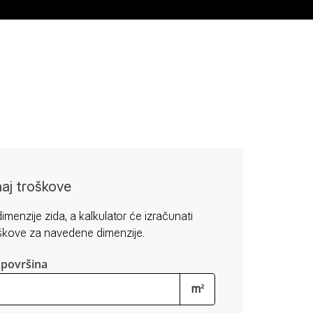
naj troškove
imenzije zida, a kalkulator će izračunati
škove za navedene dimenzije.
površina
m²