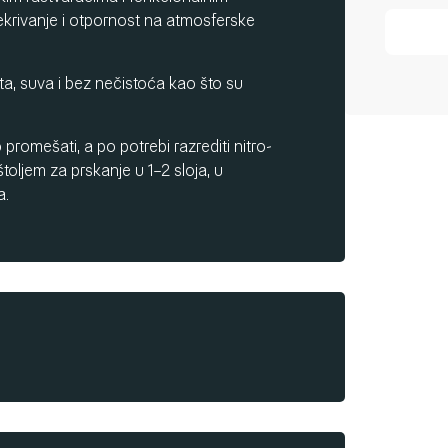
ekrivanje i otpornost na atmosferske
sta, suva i bez nečistoća kao što su
promešati, a po potrebi razrediti nitro-
oljem za prskanje u 1–2 sloja, u
a.
nuta.