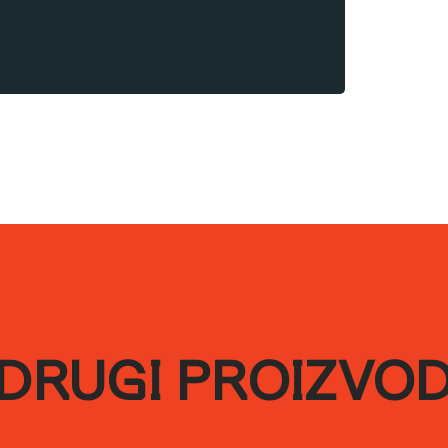
ati.
nosti od vrste površine i načina
lnom, zatvorenom pakovanju i u suvim
peraturi od 5–25°C.
DRUGI PROIZVO