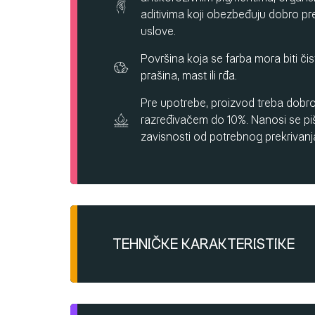
aditivima koji obezbeđuju dobro pr
uslove.
Površina koja se farba mora biti či
prašina, mast ili rđa.
Pre upotrebe, proizvod treba dobro 
razređivačem do 10%. Nanosi se pišt
zavisnosti od potrebnog prekrivanj
TEHNIČKE KARAKTERISTIKE
Vreme sušenja na dodir: oko 30 mi