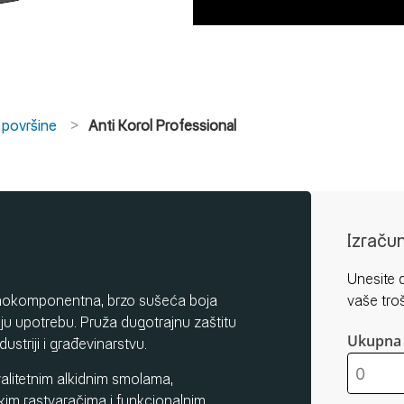
e površine
Anti Korol Professional
Izraču
Unesite d
ednokomponentna, brzo sušeća boja
vaše tro
ju upotrebu. Pruža dugotrajnu zaštitu
Ukupna 
ustriji i građevinarstvu.
alitetnim alkidnim smolama,
kim rastvaračima i funkcionalnim