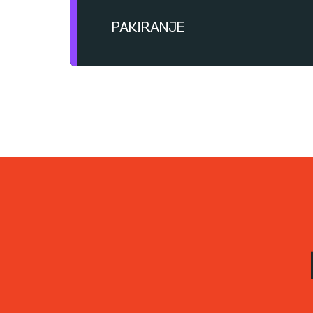
Nanošenje drugog sloja: nakon 12 s
PAKIRANJE
Potrošnja: oko 8–10 m2/kg, u zavis
nanošenja.
Dostupne težine
Rok trajanja: 24 meseca u origina
uslovima.
0.75kg
Čuvati u suvim prostorijama na tem
10/1
20/1
25/1