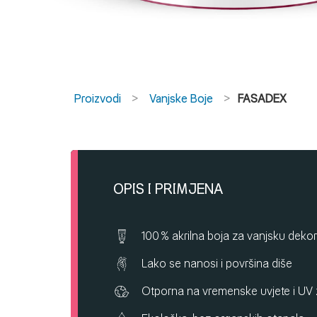
Proizvodi
Vanjske Boje
FASADEX
OPIS I PRIMJENA
100 % akrilna boja za vanjsku dekor
Lako se nanosi i površina diše
Otporna na vremenske uvjete i UV 