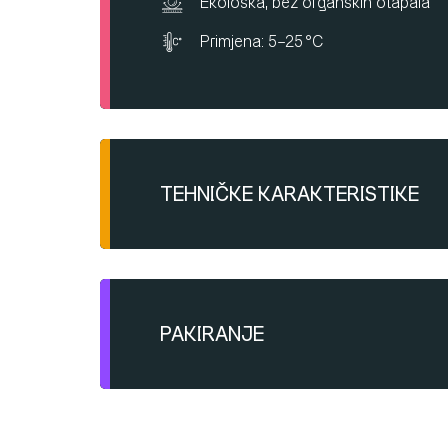
Ekološka, bez organskih otapala
Primjena: 5–25 °C
TEHNIČKE KARAKTERISTIKE
Razrjeđuje se vodom do 15 %
Nanosi se četkom, valjkom ili pišto
PAKIRANJE
Potrošnja: 150–200 g/m²
Rok trajanja: 12 mjeseci
Plastična kanta
5/1