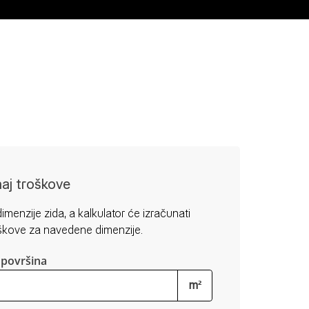
naj troškove
imenzije zida, a kalkulator će izračunati
škove za navedene dimenzije.
površina
m²