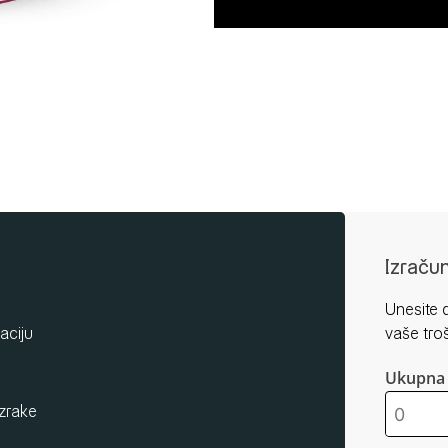
Izraču
Unesite d
aciju
vaše tro
Ukupna 
zrake