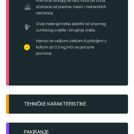
Površina na kojoj se radi mora biti suha,
očišćena od prašine, masti i mehaničkih
nečistoća.
Ovaj materijal treba zaštititi od izravnog
sunčevog svjetla i strujanja zraka.
Nanosi se valjkom, četkom ili pištoljem u
količini od 0,3 kg/m3 na porozne
površine.
TEHNIČKE KARAKTERISTIKE
Optimalna radna temperatura je od +5 do
+35°C.
PAKIRANJE
Potrošnja: 0,3 kg/m2 u dvije sloja.