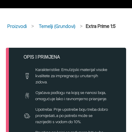
Proizvodi
Temelji (Grundovi)
Extra Prime 1:5
OPIS I PRIMJENA
Karakteristike: Emulzijski materijal visoke
kvalitete za impregnaciju unutarnjih
zidova.
Ojačava podlogu na kojoj se nanosi boja,
omogućuje lako i ravnomjerno prianjanje.
Upotreba: Prije upotrebe boju treba dobro
promiješati, a po potrebi može se
razrijediti s vodom do 10%.