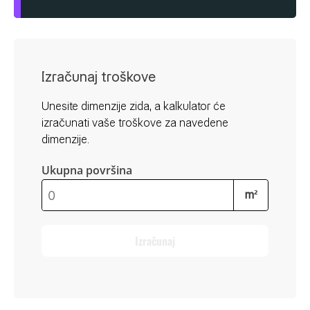
Rok trajanja: 24 mjeseca (neotvoreno
Plastična kanta
pakiranje).
1/1
Čuvati u originalnom pakiranju i u
Izračunaj troškove
pogodnim uvjetima.okruženju.
5/1
Unesite dimenzije zida, a kalkulator će
izračunati vaše troškove za navedene
dimenzije.
Ukupna površina
m²
Izračunaj