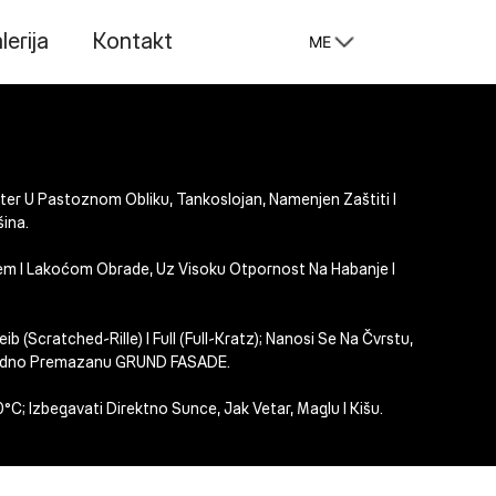
lerija
Kontakt
ME
lter U Pastoznom Obliku, Tankoslojan, Namenjen Zaštiti I
šina.
jem I Lakoćom Obrade, Uz Visoku Otpornost Na Habanje I
eib (scratched-Rille)
I
Full (full-Kratz)
; Nanosi Se Na Čvrstu,
hodno Premazanu
GRUND FASADE
.
0°C
; Izbegavati Direktno Sunce, Jak Vetar, Maglu I Kišu.