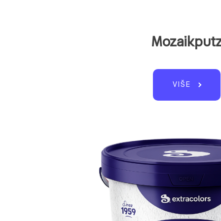
Mozaikput
VIŠE