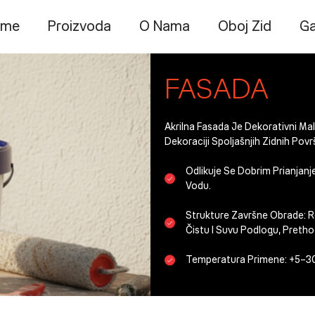
ome
Proizvoda
O Nama
Oboj Zid
Ga
FASADA
Akrilna Fasada Je Dekorativni Ma
Dekoraciji Spoljašnjih Zidnih Povr
Odlikuje Se Dobrim Prianjan
Vodu.
Strukture Završne Obrade:
R
Čistu I Suvu Podlogu, Pret
Temperatura Primene:
+5–3