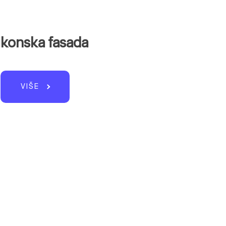
likonska fasada
VIŠE