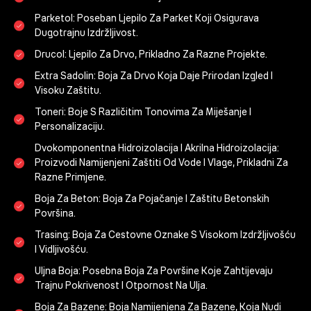
Parketol:
Poseban Ljepilo Za Parket Koji Osigurava
Dugotrajnu Izdržljivost.
Drucol:
Ljepilo Za Drvo, Prikladno Za Razne Projekte.
Extra Sadolin:
Boja Za Drvo Koja Daje Prirodan Izgled I
Visoku Zaštitu.
Toneri:
Boje S Različitim Tonovima Za Miješanje I
Personalizaciju.
Dvokomponentna Hidroizolacija I Akrilna Hidroizolacija:
Proizvodi Namijenjeni Zaštiti Od Vode I Vlage, Prikladni Za
Razne Primjene.
Boja Za Beton:
Boja Za Pojačanje I Zaštitu Betonskih
Površina.
Trasing:
Boja Za Cestovne Oznake S Visokom Izdržljivošću
I Vidljivošću.
Uljna Boja:
Posebna Boja Za Površine Koje Zahtijevaju
Trajnu Pokrivenost I Otpornost Na Ulja.
Boja Za Bazene:
Boja Namijenjena Za Bazene, Koja Nudi