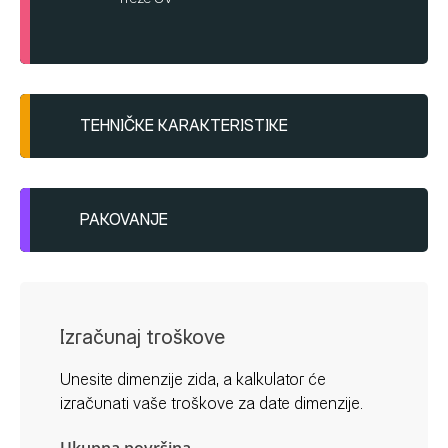
TEHNIČKE KARAKTERISTIKE
Është i gatshëm për aplikim
Bartet me rrafshues metalik, strukturohet
PAKOVANJE
me rrafshues plastik
Granulatë:
Kofe plastike
1.5mm: 1.5-2.0 kg/m²
25/1
2.0mm: 2.5-3.0 kg/m²
Izračunaj troškove
2.5mm: 3.0-3.5 kg/m²
Unesite dimenzije zida, a kalkulator će
3.0mm: 3.5-4.0 kg/m²
izračunati vaše troškove za date dimenzije.