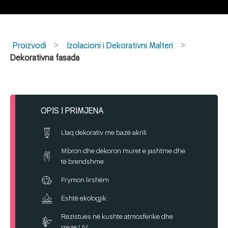
Proizvodi
Izolacioni i Dekorativni Malteri
Dekorativna fasada
OPIS I PRIMJENA
Llaq dekorativ me bazë akrili
Mbron dhe dekoron muret e jashtme dhe
të brendshme
Frymon lirshëm
Është ekologjik
Rezistues në kushte atmosferike dhe
rreze UV