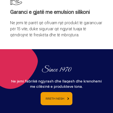
Garanci e gjatë me emulsion silikoni
Ne jemi të parët që ofruam një produkt të garancuar
për 15 vite, duke siguruar që ngjyrat tuaja të
qëndrojnë të freskëta dhe të mbrojtura.
Since 1970
Ne jemi fabrikë ngjyrash dhe llaqesh dhe krenohemi
me cilësinë e produkteve tona.
RRETH NESH