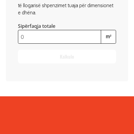
dhe hollimi me ujë 10-15%.
të llogarisë shpenzimet tuaja për dimensionet
25kg
Ngjyra bartet me rulo, brushë dhe
e dhëna.
pistoletë, në dy shtresa.
Sipërfaqja totale
Shtresa e dytë bartet pas tharjes totale të
shtresës së parë (4-6 orë).
m²
Shpenzimi: 0.2-0.3 kg/m2, varësisht nga
sipërfaqja dhe teknika e aplikimit.
Kalkulo
Afati i përdorimit: 12 muaj.
Ruajtja: Të ruhet në ambalazhin origjinal,
në ambient të thatë dhe në temperaturë
+5 deri +30°C