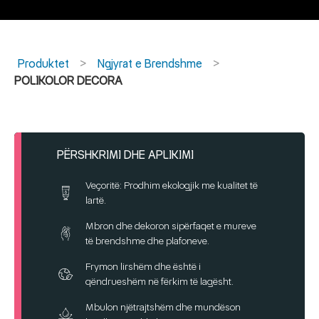
Produktet
Ngjyrat e Brendshme
POLIKOLOR DECORA
PËRSHKRIMI DHE APLIKIMI
Veçoritë: Prodhim ekologjik me kualitet të
lartë.
Mbron dhe dekoron sipërfaqet e mureve
të brendshme dhe plafoneve.
Frymon lirshëm dhe është i
qëndrueshëm në fërkim të lagësht.
Mbulon njëtrajtshëm dhe mundëson