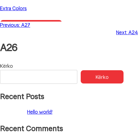
Skip
Extra Colors
to
content
Previous:
A27
Primary Menu
Next:
A24
A26
Lëvizje
Kërko
Kërko
te
postimet
Recent Posts
Hello world!
Recent Comments