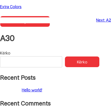
Skip
Extra Colors
to
content
Next:
A2
Primary Menu
A30
Lëvizje
Kërko
Kërko
te
postimet
Recent Posts
Hello world!
Recent Comments