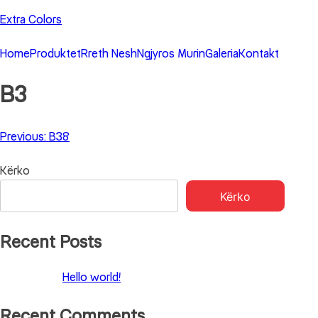
Skip
Extra Colors
to
content
Home
Produktet
Rreth Nesh
Ngjyros Murin
Galeria
Kontakt
B3
Lëvizje
Previous:
B38
te
Kërko
postimet
Kërko
Recent Posts
Hello world!
Recent Comments