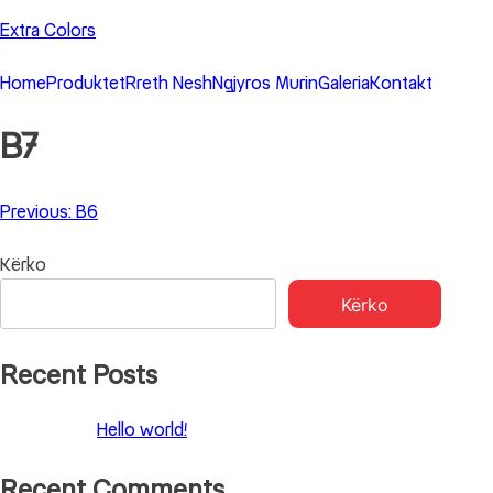
Skip
Extra Colors
to
content
Home
Produktet
Rreth Nesh
Ngjyros Murin
Galeria
Kontakt
B7
Lëvizje
Previous:
B6
te
Kërko
postimet
Kërko
Recent Posts
Hello world!
Recent Comments