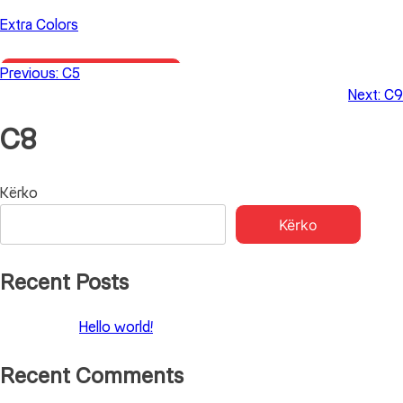
Skip
Extra Colors
to
content
Previous:
C5
Primary Menu
Next:
C9
C8
Lëvizje
Kërko
Kërko
te
postimet
Recent Posts
Hello world!
Recent Comments