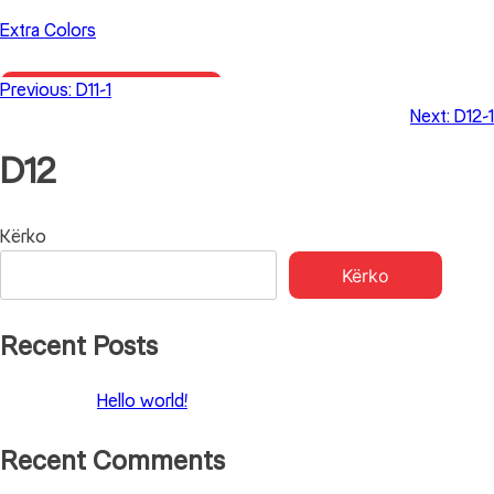
Skip
Extra Colors
to
content
Previous:
D11-1
Primary Menu
Next:
D12-1
D12
Lëvizje
Kërko
Kërko
te
postimet
Recent Posts
Hello world!
Recent Comments