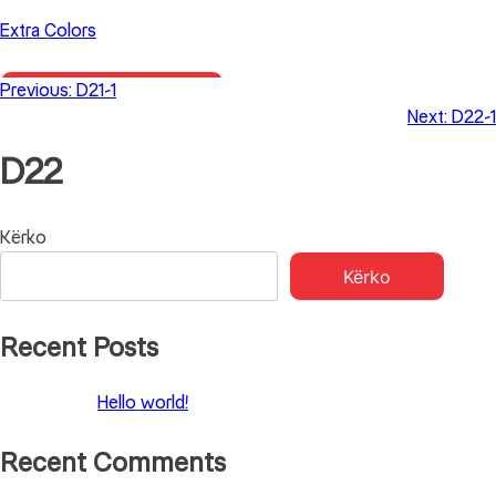
Skip
Extra Colors
to
content
Previous:
D21-1
Primary Menu
Next:
D22-1
D22
Lëvizje
Kërko
Kërko
te
postimet
Recent Posts
Hello world!
Recent Comments