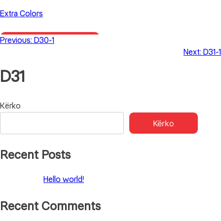
Skip
Extra Colors
to
content
Previous:
D30-1
Primary Menu
Next:
D31-1
D31
Lëvizje
Kërko
Kërko
te
postimet
Recent Posts
Hello world!
Recent Comments