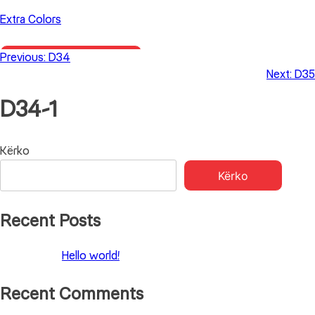
Skip
Extra Colors
to
content
Previous:
D34
Primary Menu
Next:
D35
D34-1
Lëvizje
Kërko
Kërko
te
postimet
Recent Posts
Hello world!
Recent Comments