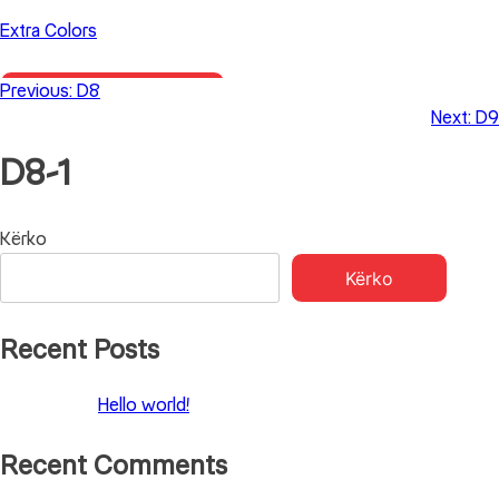
Skip
Extra Colors
to
content
Previous:
D8
Primary Menu
Next:
D9
D8-1
Lëvizje
Kërko
Kërko
te
postimet
Recent Posts
Hello world!
Recent Comments