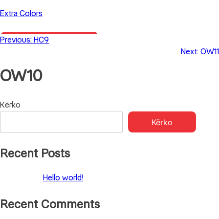
Skip
Extra Colors
to
content
Previous:
HC9
Primary Menu
Next:
OW11
OW10
Lëvizje
Kërko
Kërko
te
postimet
Recent Posts
Hello world!
Recent Comments