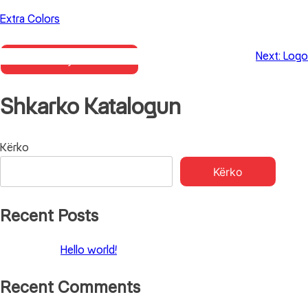
Skip
Extra Colors
to
content
Next:
Logo
Primary Menu
Shkarko Katalogun
Lëvizje
Kërko
Kërko
te
postimet
Recent Posts
Hello world!
Recent Comments