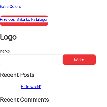
Skip
Extra Colors
to
content
Previous:
Shkarko Katalogun
Primary Menu
Logo
Lëvizje
Kërko
Kërko
te
postimet
Recent Posts
Hello world!
Recent Comments