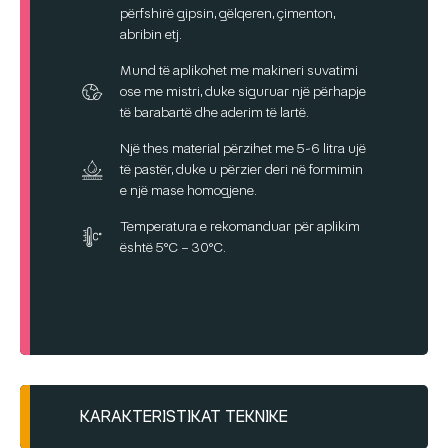
përfshirë gipsin, gëlqeren, çimenton,
abribin etj.
Mund të aplikohet me makineri suvatimi
ose me mistri, duke siguruar një përhapje
të barabartë dhe aderim të lartë.
Një thes material përzihet me 5-6 litra ujë
të pastër, duke u përzier deri në formimin
e një mase homogjene.
Temperatura e rekomanduar për aplikim
është 5°C – 30°C.
KARAKTERISTIKAT TEKNIKE