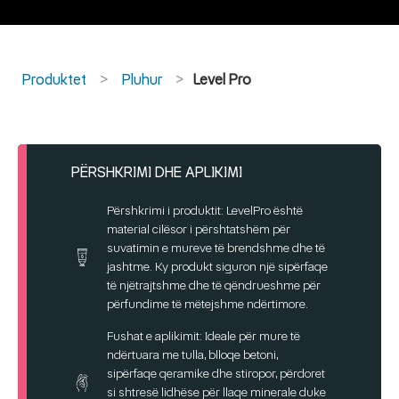
Produktet
Pluhur
Level Pro
PËRSHKRIMI DHE APLIKIMI
Përshkrimi i produktit: LevelPro është
material cilësor i përshtatshëm për
suvatimin e mureve të brendshme dhe të
jashtme. Ky produkt siguron një sipërfaqe
të njëtrajtshme dhe të qëndrueshme për
përfundime të mëtejshme ndërtimore.
Fushat e aplikimit: Ideale për mure të
ndërtuara me tulla, blloqe betoni,
sipërfaqe qeramike dhe stiropor, përdoret
si shtresë lidhëse për llaqe minerale duke