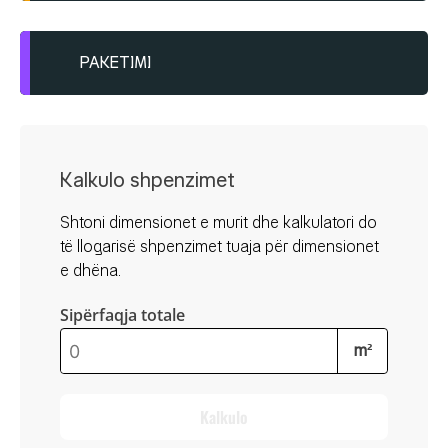
Ruajtja dhe afati i përdorimit: Afati i
përdorimit është 12 muaj nga data e
prodhimit, kur ruhet në kushte të
PAKETIMI
përshtatshme.
Peshat në dispozicion
Duhet të mbahet në ambiente të thata, të
mbrojtura nga lagështia dhe
25kg
temperaturat ekstreme.
Kalkulo shpenzimet
Shtoni dimensionet e murit dhe kalkulatori do
të llogarisë shpenzimet tuaja për dimensionet
e dhëna.
Sipërfaqja totale
m²
Kalkulo